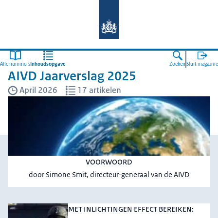
Naar de homepage van AIVD
Alle nummers
Inhoudsopgave
Zoeken
Sluit magazine
AIVD Jaarverslag 2025
April 2026
17 artikelen
VOORWOORD
door Simone Smit, directeur-generaal van de AIVD
MET INLICHTINGEN EFFECT BEREIKEN: