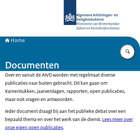
Naar de homepage van AIVD
Algemene Inlichtingen- en
Veiligheidsdienst
Ministerie van Binnenlandse
Zaken en Koninkrijksrelaties
Home
Vu
Documenten
Over en vanuit de AIVD worden met regelmaat diverse
publicaties naar buiten gebracht. Dit kan gaan om
Kamerstukken, jaarverslagen, rapporten, open publicaties,
maar ook vragen en antwoorden.
Ieder document draagt bij aan het publieke debat over een
bepaald thema en over het werk van de dienst.
Lees meer over
onze eigen open publicaties
.