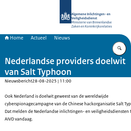
Naar de homepage van AIVD
Algemene Inlichtingen- en
Veiligheidsdienst
Ministerie van Binnenlandse
Zaken en Koninkrijksrelaties
Home
Actueel
Nieuws
Vu
Nederlandse providers doelwit
van Salt Typhoon
Nieuwsbericht
28-08-2025 | 11:00
Ook Nederland is doelwit geweest van de wereldwijde
cyberspionagecampagne van de Chinese hackorganisatie Salt Ty
Dat melden de Nederlandse inlichtingen- en veiligheidsdiensten
AIVD vandaag.