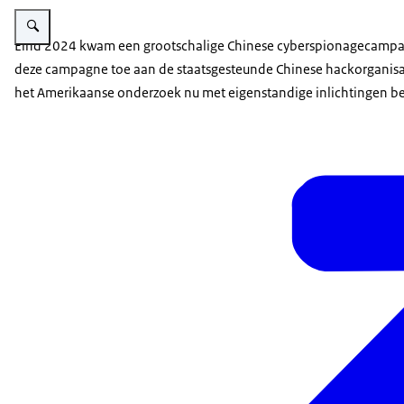
Vergroot afbeelding Logo AIVD en MIVD
Eind 2024 kwam een grootschalige Chinese cyberspionagecampagn
deze campagne toe aan de staatsgesteunde Chinese hackorganisa
het Amerikaanse onderzoek nu met eigenstandige inlichtingen be