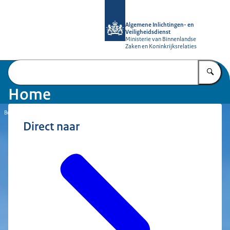
Naar de homepage van AIVD
Algemene Inlichtingen- en
Veiligheidsdienst
Ministerie van Binnenlandse
Zaken en Koninkrijksrelaties
Vu
Home
Beeld: © AIVD
Direct naar