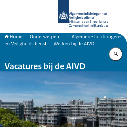
Naar de homepage van AIVD
Algemene Inlichtingen- en
Veiligheidsdienst
Ministerie van Binnenlandse
Zaken en Koninkrijksrelaties
Home
Onderwerpen
1. Algemene Inlichtingen-
en Veiligheidsdienst
Werken bij de AIVD
Vu
Vacatures bij de AIVD