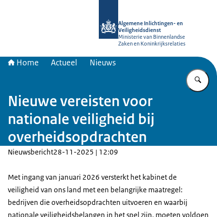
Naar de homepage van AIVD
Algemene Inlichtingen- en
Veiligheidsdienst
Ministerie van Binnenlandse
Zaken en Koninkrijksrelaties
Home
Actueel
Nieuws
Vu
Nieuwe vereisten voor
nationale veiligheid bij
overheidsopdrachten
Nieuwsbericht
28-11-2025 | 12:09
Met ingang van januari 2026 versterkt het kabinet de
veiligheid van ons land met een belangrijke maatregel:
bedrijven die overheidsopdrachten uitvoeren en waarbij
nationale veiligheidsbelangen in het spel zijn, moeten voldoen