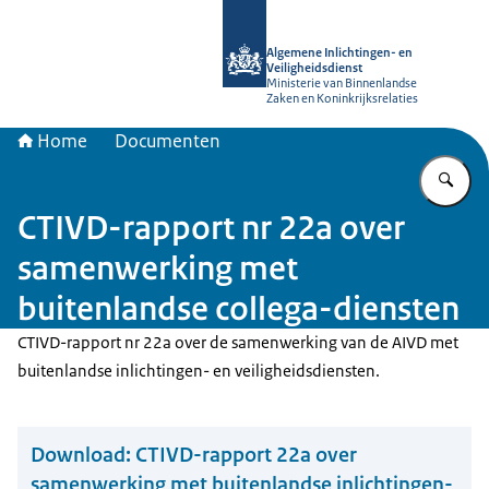
Naar de homepage van AIVD
Algemene Inlichtingen- en
Veiligheidsdienst
Ministerie van Binnenlandse
Zaken en Koninkrijksrelaties
Home
Documenten
Vu
CTIVD-rapport nr 22a over
samenwerking met
buitenlandse collega-diensten
CTIVD-rapport nr 22a over de
samenwerking van de AIVD met
buitenlandse inlichtingen- en veiligheidsdiensten
.
Download:
CTIVD-rapport 22a over
samenwerking met buitenlandse inlichtingen-