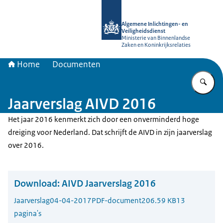
Naar de homepage van AIVD
Algemene Inlichtingen- en
Veiligheidsdienst
Ministerie van Binnenlandse
Zaken en Koninkrijksrelaties
Home
Documenten
Vu
Jaarverslag AIVD 2016
Het jaar 2016 kenmerkt zich door een onverminderd hoge
dreiging voor Nederland. Dat schrijft de AIVD in zijn jaarverslag
over 2016.
Download:
AIVD Jaarverslag 2016
Jaarverslag
04-04-2017
PDF-document
206.59 KB
13
pagina's