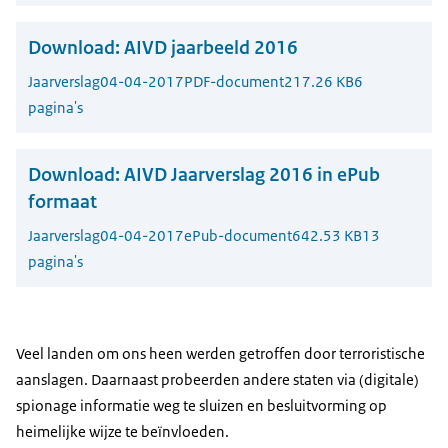
Download:
AIVD jaarbeeld 2016
Jaarverslag
04-04-2017
PDF-document
217.26 KB
6
pagina's
Download:
AIVD Jaarverslag 2016 in ePub
formaat
Jaarverslag
04-04-2017
ePub-document
642.53 KB
13
pagina's
Veel landen om ons heen werden getroffen door terroristische
aanslagen. Daarnaast probeerden andere staten via (digitale)
spionage informatie weg te sluizen en besluitvorming op
heimelijke wijze te beïnvloeden.