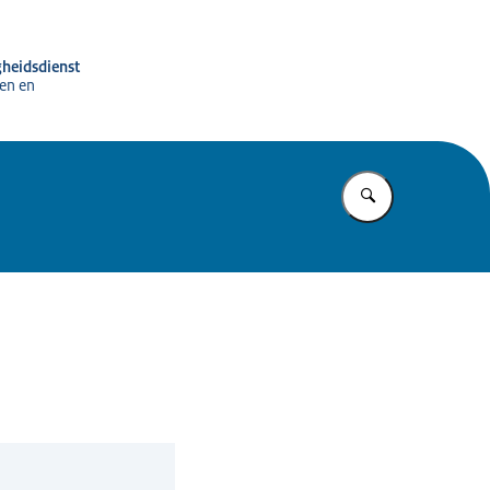
gheidsdienst
en en
Vul in wat u z