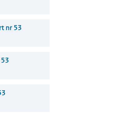
t nr 53
 53
53