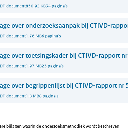
DF-document
850.92 KB
34 pagina's
lage over onderzoeksaanpak bij CTIVD-rappor
DF-document
1.76 MB
6 pagina's
lage over toetsingskader bij CTIVD-rapport nr
DF-document
1.97 MB
23 pagina's
lage over begrippenlijst bij CTIVD-rapport nr 
DF-document
1.8 MB
8 pagina's
dere bijlagen waarin de onderzoeksmethodiek wordt beschreven.