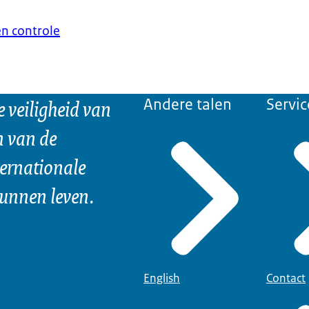
en controle
e veiligheid van
Andere talen
Servic
n van de
ternationale
kunnen leven.
English
Contact