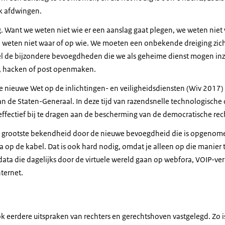
ok afdwingen.
ng. Want we weten niet wie er een aanslag gaat plegen, we weten nie
 weten niet waar of op wie. We moeten een onbekende dreiging zic
el de bijzondere bevoegdheden die we als geheime dienst mogen in
n, hacken of post openmaken.
de nieuwe Wet op de inlichtingen- en veiligheidsdiensten (Wiv 2017)
n de Staten-Generaal. In deze tijd van razendsnelle technologische 
effectief bij te dragen aan de bescherming van de democratische rec
jn grootste bekendheid door de nieuwe bevoegdheid die is opgenom
 op de kabel. Dat is ook hard nodig, omdat je alleen op die manier 
data die dagelijks door de virtuele wereld gaan op webfora, VOIP-ve
ternet.
ok eerdere uitspraken van rechters en gerechtshoven vastgelegd. Zo i