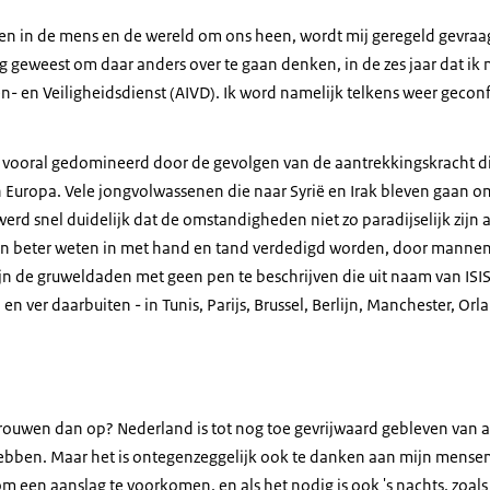
wen in de mens en de wereld om ons heen, wordt mij geregeld gevraag
iding geweest om daar anders over te gaan denken, in de zes jaar dat ik
n- en Veiligheidsdienst (AIVD). Ik word namelijk telkens weer gecon
en vooral gedomineerd door de gevolgen van de aantrekkingskracht di
Europa. Vele jongvolwassenen die naar Syrië en Irak bleven gaan o
 werd snel duidelijk dat de omstandigheden niet zo paradijselijk zijn
gen beter weten in met hand en tand verdedigd worden, door mannen
ijn de gruweldaden met geen pen te beschrijven die uit naam van IS
 en ver daarbuiten - in Tunis, Parijs, Brussel, Berlijn, Manchester, O
trouwen dan op? Nederland is tot nog toe gevrijwaard gebleven van a
ebben. Maar het is ontegenzeggelijk ook te danken aan mijn mensen,
 een aanslag te voorkomen, en als het nodig is ook 's nachts, zoals 