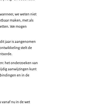
t wanneer, we weten niet
htbaar maken, met als
zetten. We mogen
 dit jaar is aangenomen
ontwikkeling stelt de
htsorde.
en: het onderzoeken van
tijdig aanwijzingen kunt
rbindingen en in de
s vanaf nu in de wet