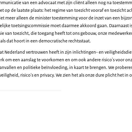
municatie van een advocaat met zijn cliënt alleen nog na toestemm
t op de laatste plaats: het regime van toezicht vooraf en toezicht ach
iet meer alleen de minister toestemming voor de inzet van een bijz
lijke toetsingscommissie moet daarmee akkoord gaan. Daarnaast is
e van toezicht, die toegang heeft tot ons gebouw, onze medewerkers
zoals dat hoort in een democratische rechtsstaat.
at Nederland vertrouwen heeft in zijn inlichtingen- en veiligheidsdie
 werk om een aanslag te voorkomen en om ook andere risico's voor o
aanvallen en politieke beïnvloeding, in kaart te brengen. We prober
eiligheid, risico's en privacy. We zien het als onze dure plicht het in