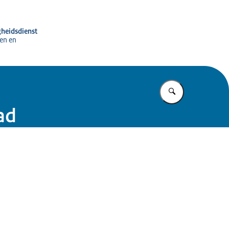
gheidsdienst
en en
Vul in wat u z
ad