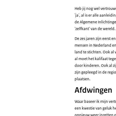
Heb jij nog wel vertrou
'ja', al is er alle aanle
de Algemene Inlichtinge
'zelfkant' van de wereld.
De zes jaren zijn eerst 
mensen in Nederland en 
land te stichten. Ook al
al moet het kalifaat te
door kinderen. Ook al z
zijn gepleegd in de regio
plaatsen.
Afdwingen
Waar baseer ik mijn ver
een kwestie van geluk h
opnieuw weer inzetten om