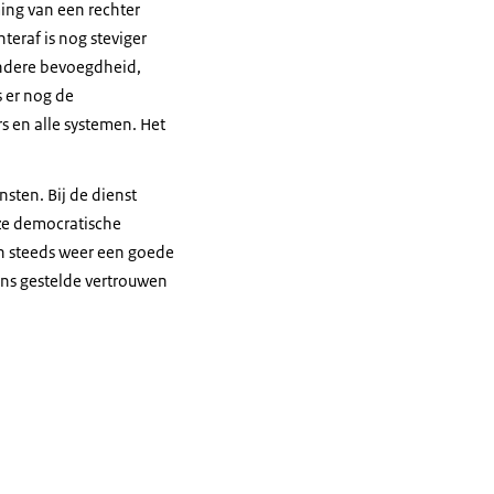
ing van een rechter
teraf is nog steviger
ondere bevoegdheid,
 er nog de
 en alle systemen. Het
nsten. Bij de dienst
nze democratische
en steeds weer een goede
 ons gestelde vertrouwen