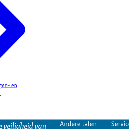
ngen- en
n
e veiligheid van
Andere talen
Servic