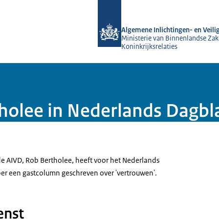
Naar de homepage van AIVD
Algemene Inlichtingen- en Veili
Ministerie van Binnenlandse Zak
Koninkrijksrelaties
holee in Nederlands Dagbl
de AIVD, Rob Bertholee, heeft voor het Nederlands
r een gastcolumn geschreven over 'vertrouwen'.
enst