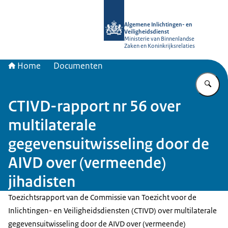
Naar de homepage van AIVD
Algemene Inlichtingen- en
Veiligheidsdienst
Ministerie van Binnenlandse
Zaken en Koninkrijksrelaties
Home
Documenten
Vu
CTIVD-rapport nr 56 over
multilaterale
gegevensuitwisseling door de
AIVD over (vermeende)
jihadisten
Toezichtsrapport van de Commissie van Toezicht voor de
Inlichtingen- en Veiligheidsdiensten (CTIVD) over multilaterale
gegevensuitwisseling door de AIVD over (vermeende)