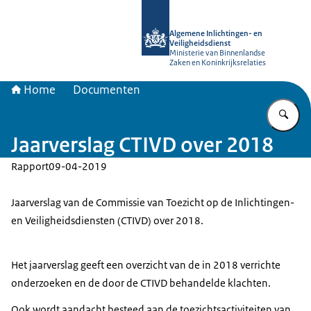
Naar de homepage van AIVD
Algemene Inlichtingen- en
Veiligheidsdienst
Ministerie van Binnenlandse
Zaken en Koninkrijksrelaties
Home
Documenten
Vu
Jaarverslag CTIVD over 2018
Rapport
09-04-2019
Jaarverslag van de Commissie van Toezicht op de Inlichtingen-
en Veiligheidsdiensten (CTIVD) over 2018.
Het jaarverslag geeft een overzicht van de in 2018 verrichte
onderzoeken en de door de CTIVD behandelde klachten.
Ook wordt aandacht besteed aan de toezichtsactiviteiten van