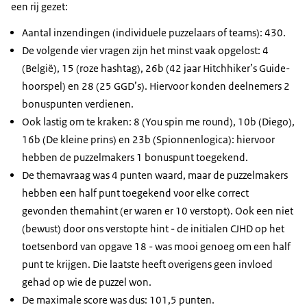
een rij gezet:
Aantal inzendingen (individuele puzzelaars of teams): 430.
De volgende vier vragen zijn het minst vaak opgelost: 4
(België), 15 (roze hashtag), 26b (42 jaar Hitchhiker’s Guide-
hoorspel) en 28 (25 GGD’s). Hiervoor konden deelnemers 2
bonuspunten verdienen.
Ook lastig om te kraken: 8 (You spin me round), 10b (Diego),
16b (De kleine prins) en 23b (Spionnenlogica): hiervoor
hebben de puzzelmakers 1 bonuspunt toegekend.
De themavraag was 4 punten waard, maar de puzzelmakers
hebben een half punt toegekend voor elke correct
gevonden themahint (er waren er 10 verstopt). Ook een niet
(bewust) door ons verstopte hint - de initialen CJHD op het
toetsenbord van opgave 18 - was mooi genoeg om een half
punt te krijgen. Die laatste heeft overigens geen invloed
gehad op wie de puzzel won.
De maximale score was dus: 101,5 punten.