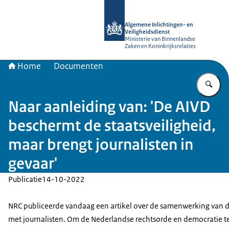
Naar de homepage van AIVD
Algemene Inlichtingen- en
Veiligheidsdienst
Ministerie van Binnenlandse
Zaken en Koninkrijksrelaties
Home
Documenten
Vu
Naar aanleiding van: 'De AIVD
beschermt de staatsveiligheid,
maar brengt journalisten in
gevaar'
Publicatie
14-10-2022
NRC publiceerde vandaag een artikel over de samenwerking van 
met journalisten. Om de Nederlandse rechtsorde en democratie t