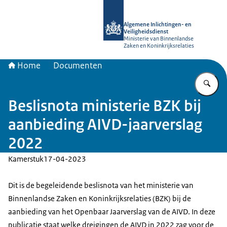
Naar de homepage van AIVD
Algemene Inlichtingen- en
Veiligheidsdienst
Ministerie van Binnenlandse
Zaken en Koninkrijksrelaties
Home
Documenten
Vu
Beslisnota ministerie BZK bij
aanbieding AIVD-jaarverslag
2022
Kamerstuk
17-04-2023
Dit is de begeleidende beslisnota van het ministerie van
Binnenlandse Zaken en Koninkrijksrelaties (BZK) bij de
aanbieding van het Openbaar Jaarverslag van de AIVD. In deze
publicatie staat welke dreigingen de AIVD in 2022 zag voor de