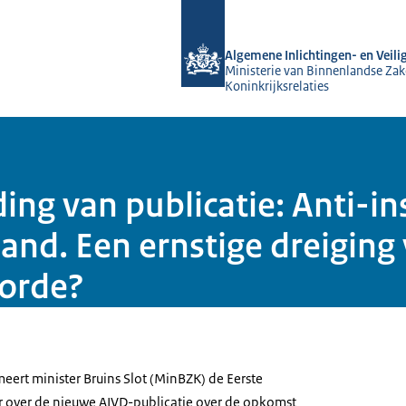
Naar de homepage van AIVD
Algemene Inlichtingen- en Veili
Ministerie van Binnenlandse Zak
Koninkrijksrelaties
ing van publicatie: Anti-in
and. Een ernstige dreiging
sorde?
meert minister Bruins Slot (MinBZK) de Eerste
over de nieuwe AIVD-publicatie over de opkomst