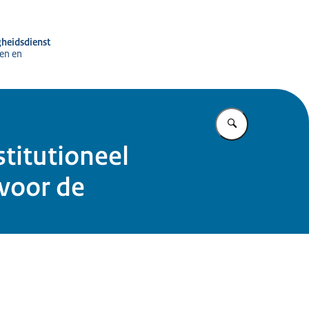
gheidsdienst
en en
Vul in wat u z
stitutioneel
 voor de