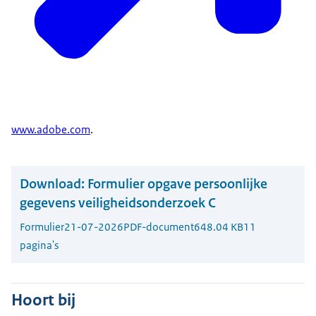
www.adobe.com
.
Download:
Formulier opgave persoonlijke
gegevens veiligheidsonderzoek C
Formulier
21-07-2026
PDF-document
648.04 KB
11
pagina's
Hoort bij