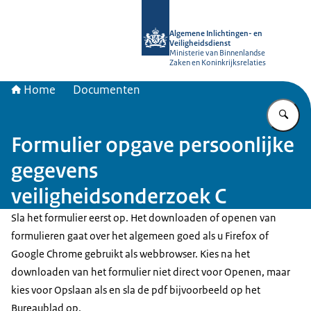
Naar de homepage van AIVD
Algemene Inlichtingen- en
Veiligheidsdienst
Ministerie van Binnenlandse
Zaken en Koninkrijksrelaties
Home
Documenten
Vu
Formulier opgave persoonlijke
gegevens
veiligheidsonderzoek C
Sla het formulier eerst op. Het downloaden of openen van
formulieren gaat over het algemeen goed als u Firefox of
Google Chrome gebruikt als webbrowser. Kies na het
downloaden van het formulier niet direct voor Openen, maar
kies voor Opslaan als en sla de pdf bijvoorbeeld op het
Bureaublad op.