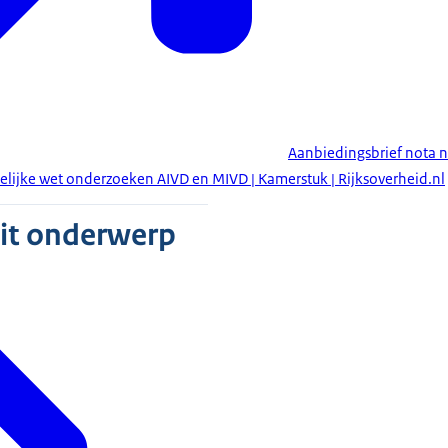
Aanbiedingsbrief nota n
delijke wet onderzoeken AIVD en MIVD | Kamerstuk | Rijksoverheid.nl
dit onderwerp