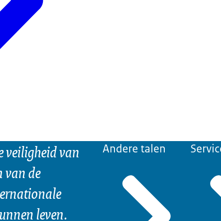
e veiligheid van
Andere talen
Servic
n van de
ternationale
kunnen leven.