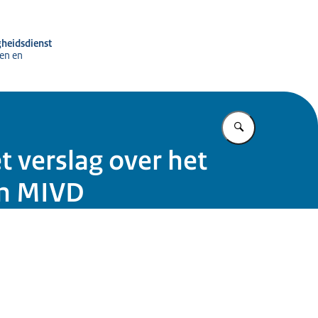
gheidsdienst
en en
Vul in wat u z
t verslag over het
en MIVD