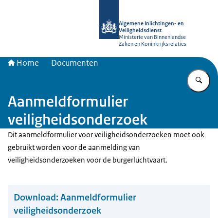
Naar de homepage van AIVD
Algemene Inlichtingen- en
Veiligheidsdienst
Ministerie van Binnenlandse
Zaken en Koninkrijksrelaties
Home
Documenten
Vu
Aanmeldformulier
veiligheidsonderzoek
Dit aanmeldformulier voor veiligheidsonderzoeken moet ook
gebruikt worden voor de aanmelding van
veiligheidsonderzoeken voor de burgerluchtvaart.
Download:
Aanmeldformulier
veiligheidsonderzoek