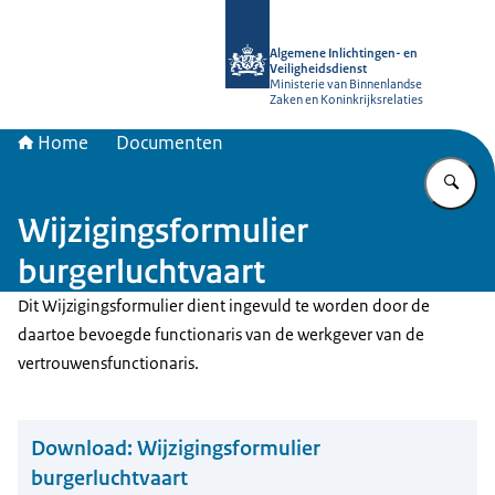
Naar de homepage van AIVD
Algemene Inlichtingen- en
Veiligheidsdienst
Ministerie van Binnenlandse
Zaken en Koninkrijksrelaties
Home
Documenten
Vu
Wijzigingsformulier
burgerluchtvaart
Dit Wijzigingsformulier dient ingevuld te worden door de
daartoe bevoegde functionaris van de werkgever van de
vertrouwensfunctionaris.
Download:
Wijzigingsformulier
burgerluchtvaart