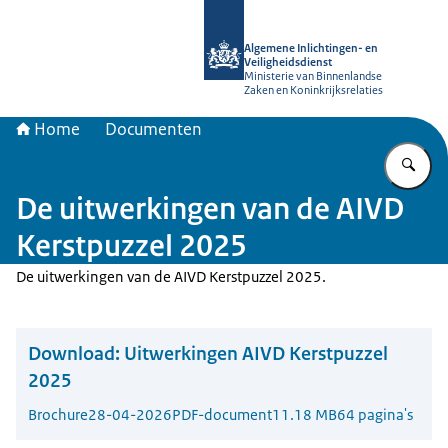
Naar de homepage van AIVD
Algemene Inlichtingen- en
Veiligheidsdienst
Ministerie van Binnenlandse
Zaken en Koninkrijksrelaties
Home
Documenten
Vu
De uitwerkingen van de AIVD
Kerstpuzzel 2025
De uitwerkingen van de AIVD Kerstpuzzel 2025.
Download:
Uitwerkingen AIVD Kerstpuzzel
2025
Brochure
28-04-2026
PDF-document
11.18 MB
64 pagina's