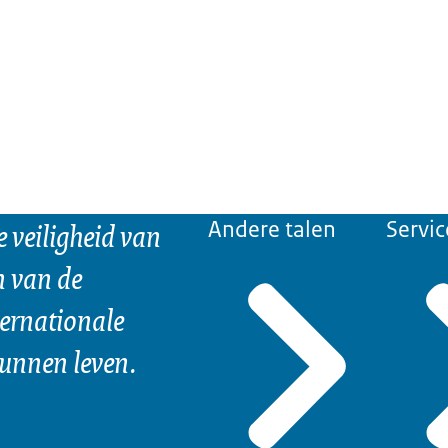
e veiligheid van
Andere talen
Servic
n van de
ternationale
kunnen leven.