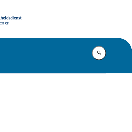
gheidsdienst
en en
Vul in wat u z