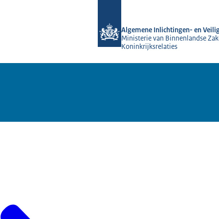
Naar de homepage van AIVD
Algemene Inlichtingen- en Veili
Ministerie van Binnenlandse Zak
Koninkrijksrelaties