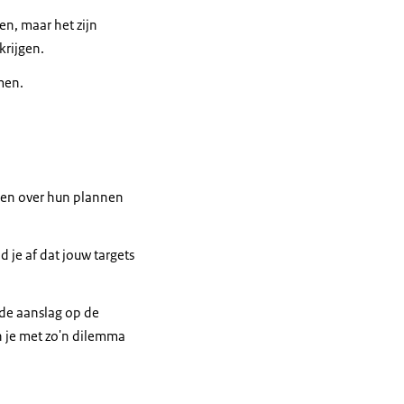
en, maar het zijn
 krijgen.
men.
bben over hun plannen
d je af dat jouw targets
 de aanslag op de
n je met zo'n dilemma