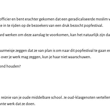
nofficier en bent erachter gekomen dat een geradicaliseerde moslim 
 in te rijden op de bezoekers van een druk bezocht popfestival.
ard werken om deze aanslag te voorkomen, kan het natuurlijk zijn dat
uurmeisje zeggen dat ze van plan is om naar dit popfestival te gaan en
s over je werk mag zeggen, kun je haar niet waarschuwen.
 mond houden?
 reünie van je oude middelbare school. Je oud-klasgenoten vertellen
sante werk dat ze doen.