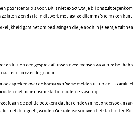
n paar scenario’s voor. Dit is niet exact wat je bij ons zult tegenkom
n ze laten zien dat je in dit werk met lastige dilemma’s te maken kunt
kelijkheid gaat het om beslissingen die je nooit in je eentje zult ne
ker en luistert een gesprek af tussen twee mensen waarin ze het he
 naar een moskee te gooien.
en ook spreken over de komst van 'verse meiden uit Polen'. Daaruit lei
ighouden met mensensmokkel of moderne slavernij.
rgeeft aan de politie betekent dat het einde van het onderzoek naar
matie niet doorgeeft, worden Oekraïense vrouwen het slachtoffer. Ku