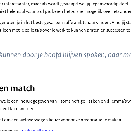
er interessanter, maar als wordt gevraagd wat jij tegenwoordig doet,
niet helemaal waar is of proberen het zo snel mogelijk over iets ande
sgenoten je in het beste geval een suffe ambtenaar vinden. Vind jij sta
leen met je collega's over je werk te kunnen praten en successen te
 kunnen door je hoofd blijven spoken, daar mo
een match
e je een indruk gegeven van - soms heftige - zaken en dilemma's w
teerd kunt worden.
lpt om een weloverwogen keuze voor onze organisatie te maken.
chtspagina:
Werken bij de AIVD
.