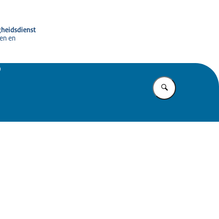
gheidsdienst
en en
D
Vul in wat u z