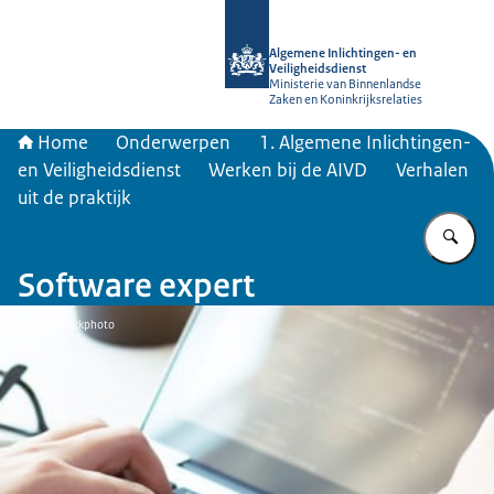
Naar de homepage van AIVD
Algemene Inlichtingen- en
Veiligheidsdienst
Ministerie van Binnenlandse
Zaken en Koninkrijksrelaties
Home
Onderwerpen
1. Algemene Inlichtingen-
en Veiligheidsdienst
Werken bij de AIVD
Verhalen
uit de praktijk
Vu
Software expert
Beeld: © iStockphoto