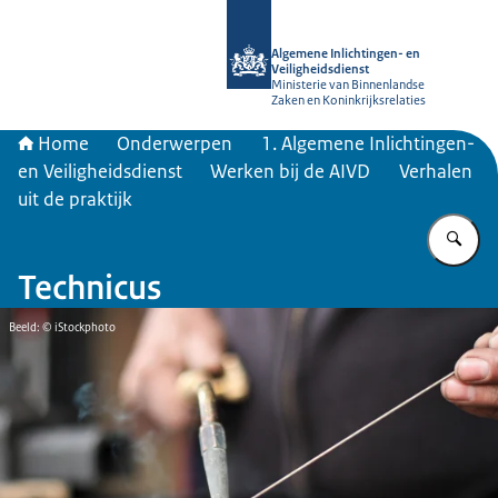
Naar de homepage van AIVD
Algemene Inlichtingen- en
Veiligheidsdienst
Ministerie van Binnenlandse
Zaken en Koninkrijksrelaties
Home
Onderwerpen
1. Algemene Inlichtingen-
en Veiligheidsdienst
Werken bij de AIVD
Verhalen
uit de praktijk
Vu
Technicus
Beeld: © iStockphoto