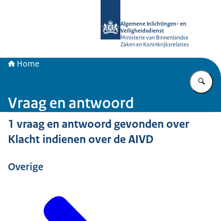
Naar de homepage van AIVD
Algemene Inlichtingen- en
Veiligheidsdienst
Ministerie van Binnenlandse
Zaken en Koninkrijksrelaties
Home
Vu
Vraag en antwoord
1 vraag en antwoord gevonden over
Klacht indienen over de AIVD
Overige