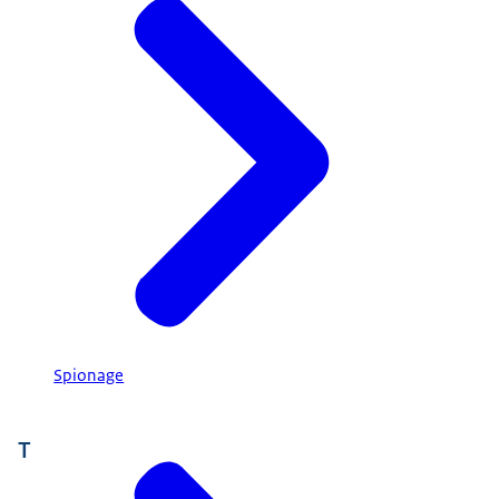
Spionage
T