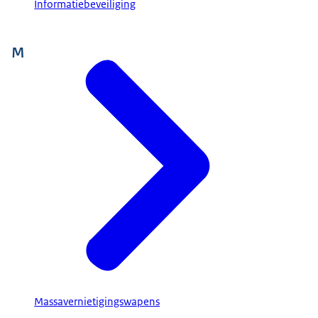
Informatiebeveiliging
M
Massavernietigingswapens