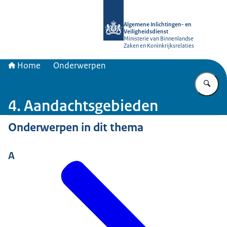
Naar de homepage van AIVD
Algemene Inlichtingen- en
Veiligheidsdienst
Ministerie van Binnenlandse
Zaken en Koninkrijksrelaties
Home
Onderwerpen
Vu
4. Aandachtsgebieden
Onderwerpen in dit thema
A