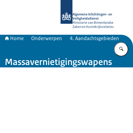
Naar de homepage van AIVD
Algemene Inlichtingen- en
Veiligheidsdienst
Ministerie van Binnenlandse
Zaken en Koninkrijksrelaties
Home
Onderwerpen
4. Aandachtsgebieden
Vu
Massavernietigingswapens
Beeld: © iStockphoto