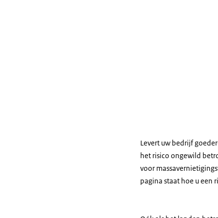
Levert uw bedrijf goede
het risico ongewild bet
voor massavernietiging
pagina staat hoe u een r