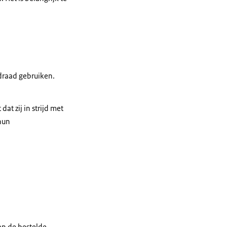
draad gebruiken.
t zij in strijd met
hun
an de bestelde