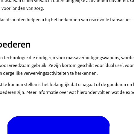
eft waarvan u niet verwacht dat ze dergelijke activiteiten uitvoeren
n voor landen van zorg.
achtspunten helpen u bij het herkennen van risicovolle transacties.
oederen
en technologie die nodig zijn voor massavernietigingswapens, wor
oor vreedzaam gebruik. Ze zijn kortom geschikt voor '
dual use
', voo
m dergelijke verwervingsactiviteiten te herkennen.
st te kunnen stellen is het belangrijk dat u nagaat of de goederen en
oederen zijn. Meer informatie over wat hieronder valt en wat de expor