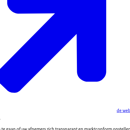
de web
.
 te gaan of uw afnemers zich transparant en marktconform opstellen. 