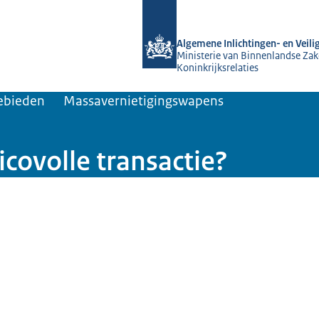
Naar de homepage van AIVD
Algemene Inlichtingen- en Veili
Ministerie van Binnenlandse Zak
Koninkrijksrelaties
ebieden
Massavernietigingswapens
icovolle transactie?