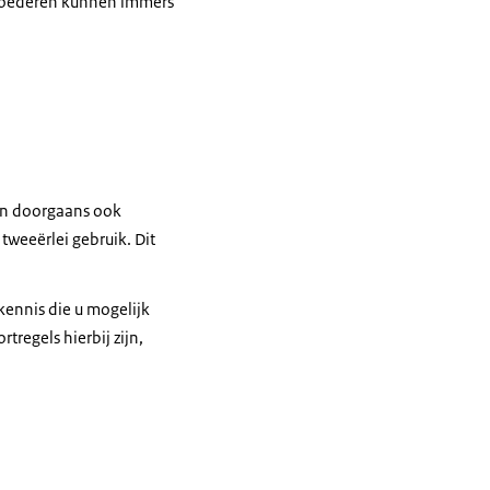
. Goederen kunnen immers
den doorgaans ook
r tweeërlei gebruik. Dit
 kennis die u mogelijk
tregels hierbij zijn,