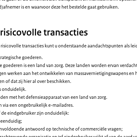
d)afnemer is en waarvoor deze het bestelde gaat gebruiken.
risicovolle transacties
risicovolle transacties kunt u onderstaande aandachtspunten als lei
trategische goederen.
goederen is een land van zorg. Deze landen worden ervan verdacht da
agen werken aan het ontwikkelen van massavernietigingswapens en 
 of dat zij hier al over beschikken.
 onduidelijk.
nden met het defensieapparaat van een land van zorg.
 via een ongebruikelijk e-mailadres.
 de eindgebruiker zijn onduidelijk:
t eenduidig;
 onvoldoende antwoord op technische of commerciële vragen;
rachtgevende organisatie en/of eindgebruiker wijkt af van de aard v