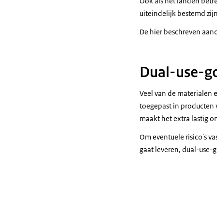
Oók als het landen betr
uiteindelijk bestemd zij
De hier beschreven aand
Dual-use-g
Veel van de materialen 
toegepast in producten v
maakt het extra lastig o
Om eventuele risico's va
gaat leveren,
dual-use
-g