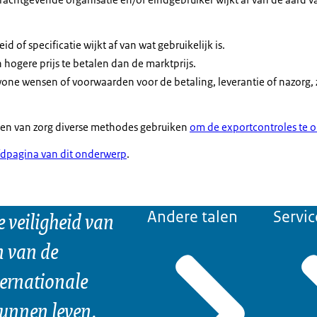
d of specificatie wijkt af van wat gebruikelijk is.
 hogere prijs te betalen dan de marktprijs.
ne wensen of voorwaarden voor de betaling, leverantie of nazorg, zo
den van zorg diverse methodes gebruiken
om de exportcontroles te 
dpagina van dit onderwerp
.
e veiligheid van
Andere talen
Servic
n van de
ternationale
kunnen leven.