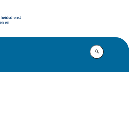
gheidsdienst
en en
Vul in wat u z