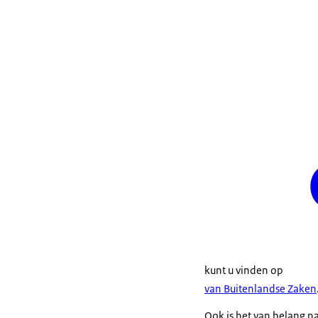
kunt u vinden op
van Buitenlandse Zaken
Ook is het van belang na