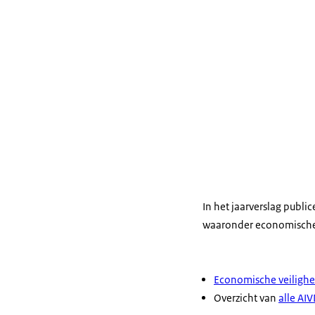
In het jaarverslag publi
waaronder economische 
Economische veilighei
Overzicht van
alle AI