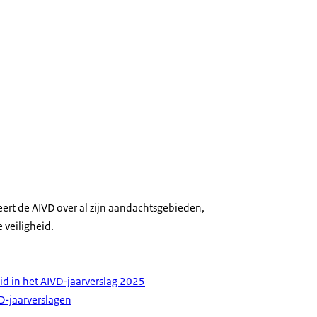
ceert de AIVD over al zijn aandachtsgebieden,
veiligheid.
d in het AIVD-jaarverslag 2025
VD-jaarverslagen