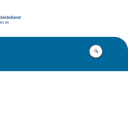
gheidsdienst
en en
Vul in wat u z