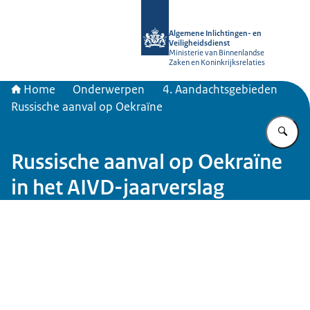
Naar de homepage van AIVD
Algemene Inlichtingen- en
Veiligheidsdienst
Ministerie van Binnenlandse
Zaken en Koninkrijksrelaties
Home
Onderwerpen
4. Aandachtsgebieden
Russische aanval op Oekraïne
Vu
Russische aanval op Oekraïne
in het AIVD-jaarverslag
Beeld: © ANP