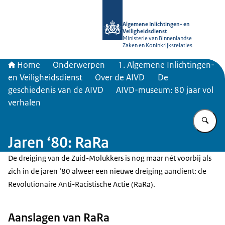
Naar de homepage van AIVD
Algemene Inlichtingen- en
Veiligheidsdienst
Ministerie van Binnenlandse
Zaken en Koninkrijksrelaties
Home
Onderwerpen
1. Algemene Inlichtingen-
en Veiligheidsdienst
Over de AIVD
De
geschiedenis van de AIVD
AIVD-museum: 80 jaar vol
verhalen
Vu
Jaren ‘80: RaRa
De dreiging van de Zuid-Molukkers is nog maar nét voorbij als
zich in de jaren ‘80 alweer een nieuwe dreiging aandient: de
Revolutionaire Anti-Racistische Actie (RaRa).
Aanslagen van RaRa