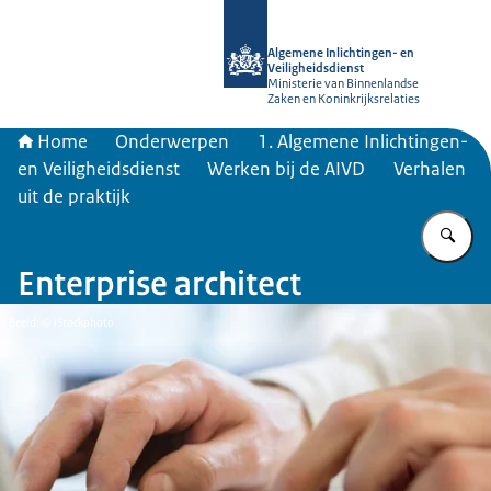
Naar de homepage van AIVD
Algemene Inlichtingen- en
Veiligheidsdienst
Ministerie van Binnenlandse
Zaken en Koninkrijksrelaties
Home
Onderwerpen
1. Algemene Inlichtingen-
en Veiligheidsdienst
Werken bij de AIVD
Verhalen
uit de praktijk
Vu
Enterprise architect
Beeld: © iStockphoto