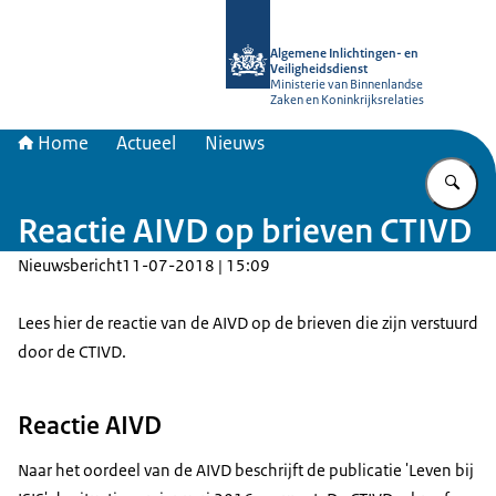
Naar de homepage van AIVD
Algemene Inlichtingen- en
Veiligheidsdienst
Ministerie van Binnenlandse
Zaken en Koninkrijksrelaties
Home
Actueel
Nieuws
Vu
Reactie AIVD op brieven CTIVD
Nieuwsbericht
11-07-2018 | 15:09
Lees hier de reactie van de AIVD op de brieven die zijn verstuurd
door de CTIVD.
Reactie AIVD
Naar het oordeel van de AIVD beschrijft de publicatie 'Leven bij