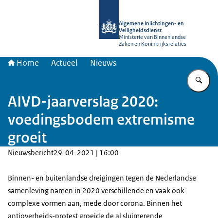
Naar de homepage van AIVD
Algemene Inlichtingen- en
Veiligheidsdienst
Ministerie van Binnenlandse
Zaken en Koninkrijksrelaties
Home
Actueel
Nieuws
Vu
AIVD-jaarverslag 2020:
voedingsbodem extremisme
groeit
Nieuwsbericht
29-04-2021 | 16:00
Binnen- en buitenlandse dreigingen tegen de Nederlandse
samenleving namen in 2020 verschillende en vaak ook
complexe vormen aan, mede door corona. Binnen het
antioverheids-protest groeide de al sluimerende