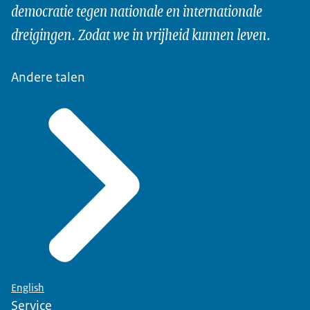
democratie tegen nationale en internationale
Ministerie van Binnenlandse Zaken en
Koninkrijksrelaties
dreigingen. Zodat we in vrijheid kunnen leven.
Andere talen
English
Service