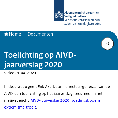
Naar de homepage van AIVD
Algemene Inlichtingen- en
Veiligheidsdienst
Ministerie van Binnenlandse
Zaken en Koninkrijksrelaties
Home
Documenten
Vu
Toelichting op AIVD-
jaarverslag 2020
Video
29-04-2021
In deze video geeft Erik Akerboom, directeur-generaal van de
AIVD, een toelichting op het jaarverslag. Lees meer in het
nieuwsbericht:
AIVD-jaarverslag 2020: voedingsbodem
extremisme groeit
.