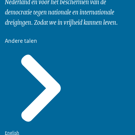
Nederland en voor het beschermen van de
buitenland. We dragen bij aan de veiligheid en
democratie tegen nationale en internationale
welvaart van ons land, zoals we dat in de
afgelopen 75 jaar ook hebben gedaan.
dreigingen. Zodat we in vrijheid kunnen leven.
Algemene Inlichtingen- en Veiligheidsdienst
Ministerie van Binnenlandse Zaken en
Andere talen
Koninkrijksrelaties
English